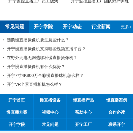
烤
开宁监控直播工厂团队野外训练
开宁4G4K全彩高清慢直播摄
测报告
常见问题
开宁学院
开宁动态
行业新闻
更多+
些什么？
99%工程商搞不清楚自己
些视频直播平台？
工程商如何制定营销方案
直播摄像机？
工程商如何1年收入100万
优势？
开宁监控慢直播厂家带你从9
慢直播球机怎么样？
开宁监控慢直播厂家告诉
么样？
开宁厂家探究时间管理核
开宁首页
慢直播设备
慢直播产品
慢直播案例
慢直播方案
视频中心
帮助中心
合作必读
开宁学院
常见问题
开宁工厂
联系开宁