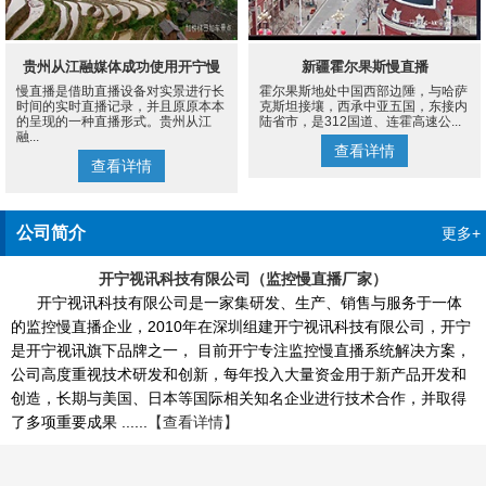
贵州从江融媒体成功使用开宁慢
新疆霍尔果斯慢直播
慢直播是借助直播设备对实景进行长
霍尔果斯地处中国西部边陲，与哈萨
直播设备案例
时间的实时直播记录，并且原原本本
克斯坦接壤，西承中亚五国，东接内
的呈现的一种直播形式。贵州从江
陆省市，是312国道、连霍高速公...
融...
查看详情
查看详情
公司简介
更多+
开宁视讯科技有限公司（监控慢直播厂家）
开宁视讯科技有限公司是一家集研发、生产、销售与服务于一体
的监控慢直播企业，2010年在深圳组建开宁视讯科技有限公司，开宁
是开宁视讯旗下品牌之一， 目前开宁专注监控慢直播系统解决方案，
公司高度重视技术研发和创新，每年投入大量资金用于新产品开发和
创造，长期与美国、日本等国际相关知名企业进行技术合作，并取得
了多项重要成果 ......
【查看详情】