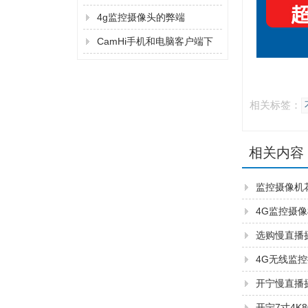
吗？
4g监控摄像头的弊端
CamHi手机和电脑客户端下
载方法
相关标签：
相关内容
监控摄像机
4G监控摄
选购慢直播
4G无线监
开宁慢直播
开宁7寸4K