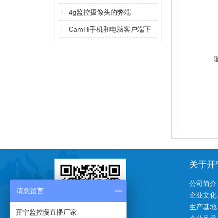
吗？
4g监控摄像头的弊端
CamHi手机和电脑客户端下
载方法
关于开
公司简介
请您留言
企业文化
生产基地
开宁监控慢直播厂家