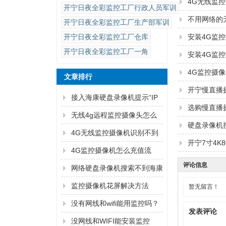
4G无线监
开宁日夜全彩监控工厂行政人员军训
不用网络的
开宁日夜全彩监控工厂生产部军训
开宁日夜全彩监控工厂仓库
安装4G监
开宁日夜全彩监控工厂一角
安装4G监
4G监控摄
文章排行
开宁慢直播
接入海康硬盘录像机提示“IP
选购慢直播
通道异常”解决方法
无线4g远程监控摄像头怎么
硬盘录像机
连手机
4G无线监控摄像机识别不到
开宁7寸4K
内存卡怎么解决？
4G监控摄像机怎么充值流
评论信息
量？
网络硬盘录像机搜索不到海康
监控摄像机的IP地址的解决方
监控摄像机花屏解决方法
暂无留言！
法
没有网线和wifi能用监控吗？
发表评论
没网线和WIFI能安装监控