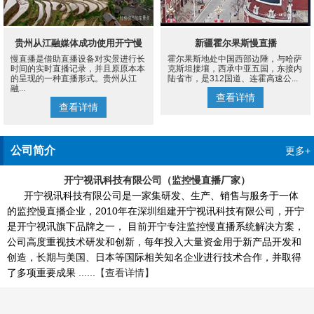
贵州从江融媒体成功使用开宁慢
新疆霍尔果斯慢直播
慢直播是借助直播设备对实景进行长
霍尔果斯地处中国西部边陲，与哈萨
直播设备案例
时间的实时直播记录，并且原原本本
克斯坦接壤，西承中亚五国，东接内
的呈现的一种直播形式。贵州从江
陆省市，是312国道、连霍高速公...
融...
查看详情
查看详情
公司简介
更多+
开宁视讯科技有限公司（监控慢直播厂家）
开宁视讯科技有限公司是一家集研发、生产、销售与服务于一体
的监控慢直播企业，2010年在深圳组建开宁视讯科技有限公司，开宁
是开宁视讯旗下品牌之一， 目前开宁专注监控慢直播系统解决方案，
公司高度重视技术研发和创新，每年投入大量资金用于新产品开发和
创造，长期与美国、日本等国际相关知名企业进行技术合作，并取得
了多项重要成果 ......
【查看详情】